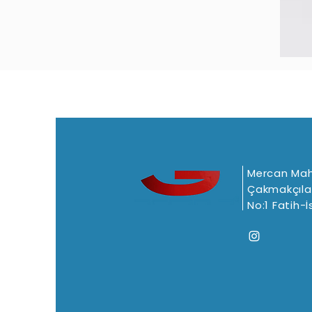
Mercan Mah
Çakmakçıla
No:1 Fatih-