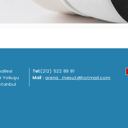
allesi
Tel:
(212) 522 89 81
r Yokuşu
Mail :
arena_mesut@hotmail.com
İstanbul