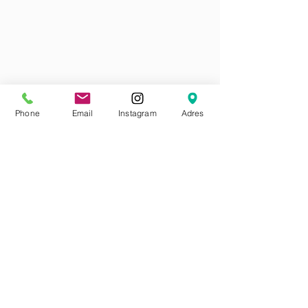
Phone
Email
Instagram
Adres
Mercan Mahallesi Çakmakçılar
Yokuşu No:1 Fatih-İstanbul
Tel:
(212) 522 89 81
Mail :
arena_mesut@hotmail.com