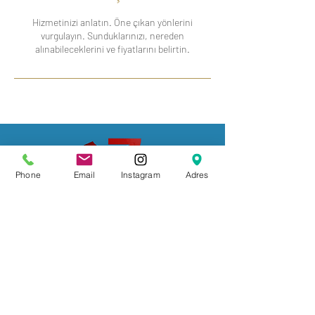
Hizmetinizi anlatın. Öne çıkan yönlerini
vurgulayın. Sunduklarınızı, nereden
alınabileceklerini ve fiyatlarını belirtin.
Mercan Mahallesi Çakmakçılar
Phone
Email
Instagram
Adres
Yokuşu No:1 Fatih-İstanbul
Tel:
(212) 522 89 81
Mail :
arena_mesut@hotmail.com
Iletisim