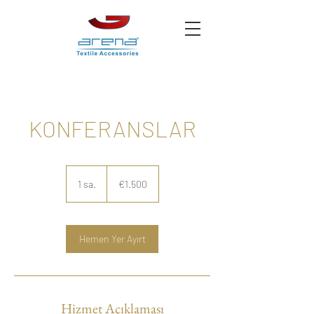
KONFERANSLAR
€1.500
Euro
1 sa.
1
€1.500
s
a
Hemen Yer Ayırt
Hizmet Açıklaması