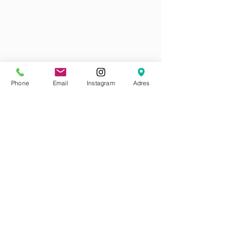
Phone
Email
Instagram
Adres
Mercan Mahallesi Çakmakçılar
Yokuşu No:1 Fatih-İstanbul
Tel:
(212) 522 89 81
Mail :
arena_mesut@hotmail.com